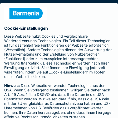
Presse
Unternehmen
Anfahrt
Affiliate-Partner werden
Barmenia ist Teil der BarmeniaGothaer
BELIEBTE SEITEN
Kranken-Zusatzversicherung
Tierversicherungen
Haftpflichtversicherung
Hausratversicherung
SERVICE
Adresse ändern
Schaden melden
Kilometerstandsmeldung
Serviceübersicht