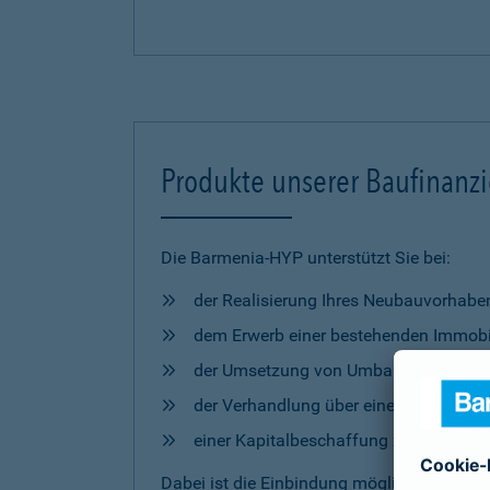
Produkte unserer Baufinanz
Die Barmenia-HYP unterstützt Sie bei:
der Realisierung Ihres Neubauvorhabe
dem Erwerb einer bestehenden Immobi
der Umsetzung von Umbau- und Mod
der Verhandlung über eine Anschlussfi
einer Kapitalbeschaffung zur freien 
Dabei ist die Einbindung möglicher
Förderm