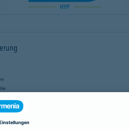
ierung
ns
lie
ernisierungsmaßnahmen
nanzierung bei Ihrer Bank
Verwendung
ittel
genauso selbstverständlich wie die Vereinbarung individu