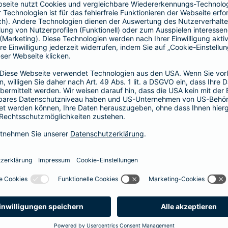
Vorteile der Barmenia-HYP
Barmenia-HYP ist ungebunden.
Barmenia-HYP kann durch den Zugriff auf den g
flexibel auf Ihre Wünsche reagieren.
Die Machbarkeit der Finanzierung zum besten Prei