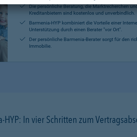
Die persönliche Beratung, die Marktrecherchen un
Kreditanbietern sind kostenlos und unverbindlich.
Barmenia-HYP kombiniert die Vorteile einer Intern
Unterstützung durch einen Berater "vor Ort".
Der persönliche Barmenia-Berater sorgt für den ri
Immobilie.
-HYP: In vier Schritten zum Vertragsabs