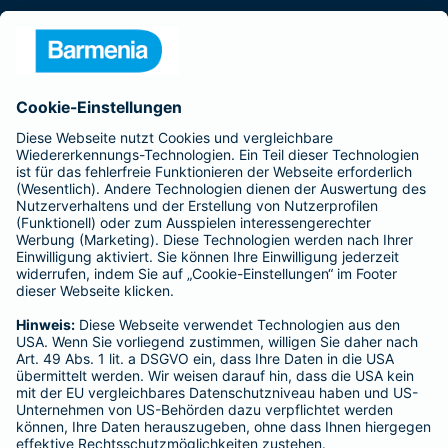
Presse
Unternehmen
Anfahrt
Affiliate-Partner werden
Barmenia ist Teil der BarmeniaGothaer
BELIEBTE SEITEN
Kranken-Zusatzversicherung
Tierversicherungen
Haftpflichtversicherung
Hausratversicherung
SERVICE
Adresse ändern
Schaden melden
Kilometerstandsmeldung
Serviceübersicht