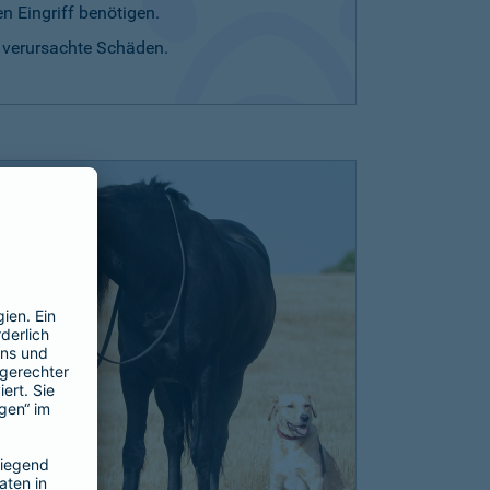
n Eingriff benötigen.
r verursachte Schäden.