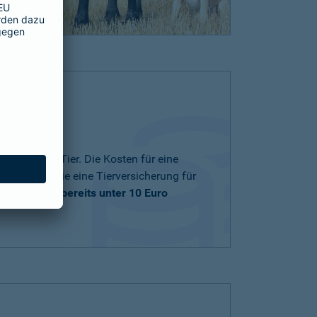
nd zu Ihrem Tier. Die Kosten für eine
ng und ob Sie eine Tierversicherung für
träge
starten bereits unter 10 Euro