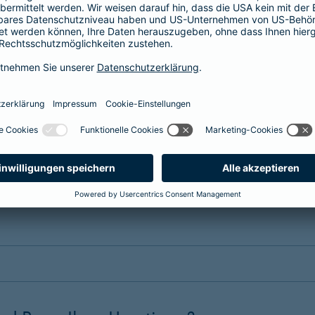
erung?
nsere Tarife. Wählen Sie einen
maßgeschneiderten Schutz
, passe
 dem Erstattungssatz, der Selbstbeteiligung, dem Leistungsumfa
 Hund oder eine Tierversicherung für Ihr Pferd benötigen. Die Bei