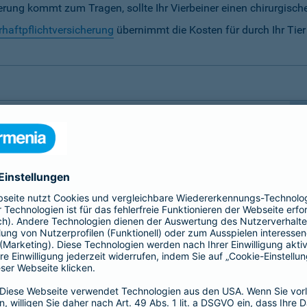
rung kommt zum Tragen, sollte Ihr Vierbeiner einen chirurgische
rhaftpflichtversicherung
übernimmt die Kosten für durch Ihr Tie
ersicherung notwendig?
 besondere Fürsorge.
Hunde und Katzen sowie Pferde
 der sollte nicht von unseren finanziellen
 daher auf folgende Tierversicherungen spezialisiert,
erung
zu ermöglichen: