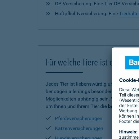
OP Versicherung: Eine Tier OP Versiche
Haftpflichtversicherung: Eine
Tierhalte
Für welche Tiere ist eine V
Jedes Tier ist liebenswürdig und verdient
benötigen allerdings besonderen Schutz und
Möglichkeiten abhängig sein. Wir haben uns
um Ihnen und Ihrem Tier die
beste Absich
Pferdeversicherungen
Katzenversicherungen
Hundeversicherungen