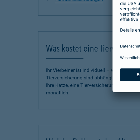
Was kostet eine Tierversich
Ihr Vierbeiner ist individuell – wie auch u
Tierversicherung sind abhängig vom Tarif,
Ihre Katze, eine Tierversicherung für Ihren
monatlich.