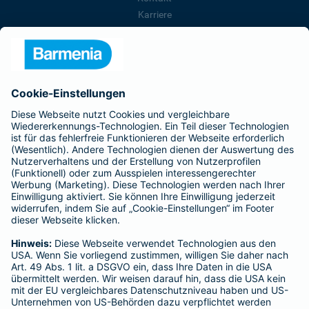
Karriere
Presse
Unternehmen
Anfahrt
Affiliate-Partner werden
Barmenia ist Teil der BarmeniaGothaer
BELIEBTE SEITEN
Kranken-Zusatzversicherung
Tierversicherungen
Haftpflichtversicherung
Hausratversicherung
SERVICE
Adresse ändern
Schaden melden
Kilometerstandsmeldung
Serviceübersicht