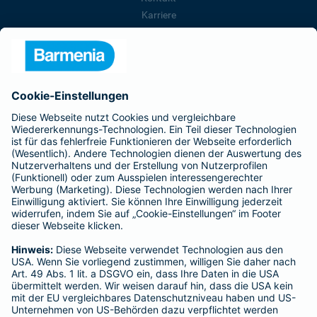
Karriere
Presse
Unternehmen
Anfahrt
Affiliate-Partner werden
Barmenia ist Teil der BarmeniaGothaer
BELIEBTE SEITEN
Kranken-Zusatzversicherung
Tierversicherungen
Haftpflichtversicherung
Hausratversicherung
SERVICE
Adresse ändern
Schaden melden
Kilometerstandsmeldung
Serviceübersicht