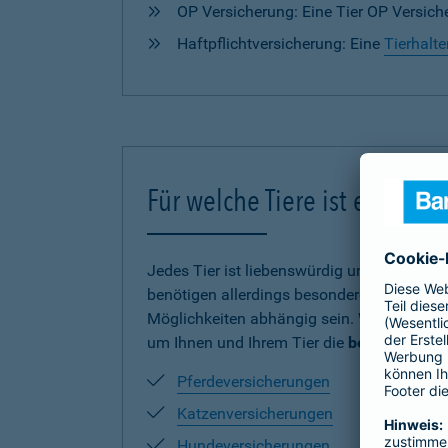
OP Versicherung: Eine Tier OP Versiche
Haftpflichtversicherung: Eine
Tierhalte
Für welche Tiere ist eine V
Jedes Tier ist liebenswürdig und verdient
benötigen allerdings besonderen Schutz und
Möglichkeiten abhängig sein. Wir haben uns
um Ihnen und Ihrem Tier die
beste Absich
Pferdeversicherungen
Katzenversicherungen
Hundeversicherungen