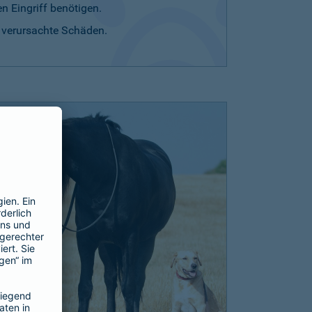
n Eingriff benötigen.
r verursachte Schäden.