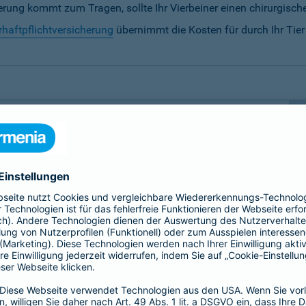
rung kommt zum Tragen, sollte Ihr Vierbeiner einen chirurgische
rhaftpflichtversicherung
übernimmt die Kosten für durch Ihr Tie
ersicherung notwendig?
 besondere Fürsorge.
Hunde und Katzen sowie Pferde
 der sollte nicht von unseren finanziellen
 daher auf folgende Tierversicherungen spezialisiert,
erung
zu ermöglichen: