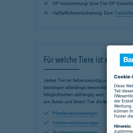
OP Versicherung: Eine Tier OP Versiche
Haftpflichtversicherung: Eine
Tierhalte
Für welche Tiere ist eine V
Jedes Tier ist liebenswürdig und verdient
benötigen allerdings besonderen Schutz und
Möglichkeiten abhängig sein. Wir haben uns
um Ihnen und Ihrem Tier die
beste Absich
Pferdeversicherungen
Katzenversicherungen
Hundeversicherungen