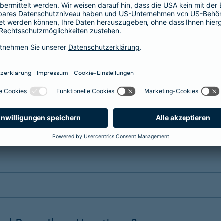
erung?
nsere Tarife. Wählen Sie einen
maßgeschneiderten Schutz
, passe
 dem Erstattungssatz, der Selbstbeteiligung, dem Leistungsumfa
 Hund oder eine Tierversicherung für Ihr Pferd benötigen. Die Bei