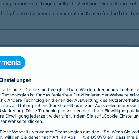
rung kommt zum Tragen, sollte Ihr Vierbeiner einen chirurgische
rhaftpflichtversicherung
übernimmt die Kosten für durch Ihr Tie
ersicherung notwendig?
 besondere Fürsorge.
Hunde und Katzen sowie Pferde
 der sollte nicht von unseren finanziellen
 daher auf folgende Tierversicherungen spezialisiert,
erung
zu ermöglichen: