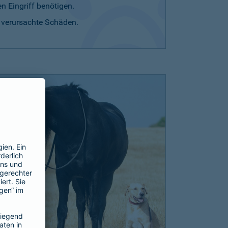
n Eingriff benötigen.
r verursachte Schäden.