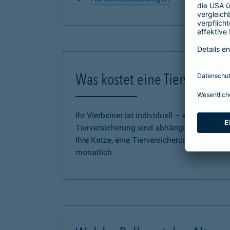
Was kostet eine Tierversich
Ihr Vierbeiner ist individuell – wie auch u
Tierversicherung sind abhängig vom Tarif,
Ihre Katze, eine Tierversicherung für Ihren
monatlich.