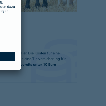
nd zu Ihrem Tier. Die Kosten für eine
ng und ob Sie eine Tierversicherung für
träge
starten bereits unter 10 Euro