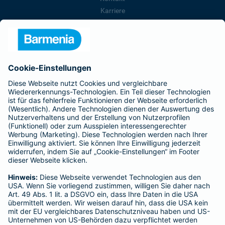
Karriere
Presse
Unternehmen
Anfahrt
Affiliate-Partner werden
Barmenia ist Teil der BarmeniaGothaer
BELIEBTE SEITEN
Kranken-Zusatzversicherung
Tierversicherungen
Haftpflichtversicherung
Hausratversicherung
SERVICE
Adresse ändern
Schaden melden
Kilometerstandsmeldung
Serviceübersicht