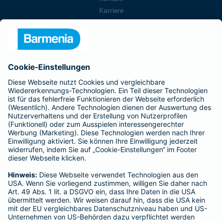
Karriere
Presse
Unternehmen
Anfahrt
Affiliate-Partner werden
Barmenia ist Teil der BarmeniaGothaer
BELIEBTE SEITEN
Kranken-Zusatzversicherung
Tierversicherungen
Haftpflichtversicherung
Hausratversicherung
SERVICE
Adresse ändern
Schaden melden
Kilometerstandsmeldung
Serviceübersicht