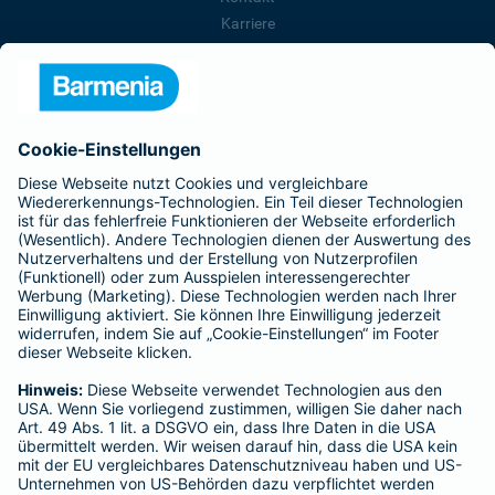
Karriere
Presse
Unternehmen
Anfahrt
Affiliate-Partner werden
Barmenia ist Teil der BarmeniaGothaer
BELIEBTE SEITEN
Kranken-Zusatzversicherung
Tierversicherungen
Haftpflichtversicherung
Hausratversicherung
SERVICE
Adresse ändern
Schaden melden
Kilometerstandsmeldung
Serviceübersicht