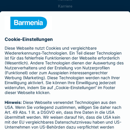
Karriere
Presse
Unternehmen
Anfahrt
Affiliate-Partner werden
Barmenia ist Teil der BarmeniaGothaer
BELIEBTE SEITEN
Kranken-Zusatzversicherung
Tierversicherungen
Haftpflichtversicherung
Hausratversicherung
SERVICE
Adresse ändern
Schaden melden
Kilometerstandsmeldung
Serviceübersicht