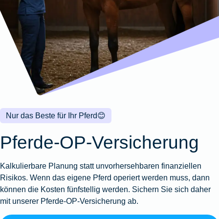
Wohnungsschutzbrief
Kunstversicherung
Montageversicherung
Zur
Zur
Zur
Gruppenunfall für
Gewässerschadenhaftpflicht
Reisehaftpflichtversicherung
Zur
Produktübersicht
Produktübersicht
Produktübersicht
Betriebe
Ausstellungsversicherung
Zur
Produktübersicht
Zur
Produktübersicht
Reiserücktrittsversicherung
Zur
Produktübersicht
Gruppenunfall für
Valorenversicherung
Produktübersicht
Vereine
Zur
Oldtimersammlungsversicherung
Produktübersicht
Zur
Produktübersicht
Nur das Beste für Ihr Pferd
😊
Zur
Produktübersicht
Pferde-OP-Versicherung
Kalkulierbare Planung statt unvorhersehbaren finanziellen
Risikos. Wenn das eigene Pferd operiert werden muss, dann
können die Kosten fünfstellig werden. Sichern Sie sich daher
mit unserer Pferde-OP-Versicherung ab.