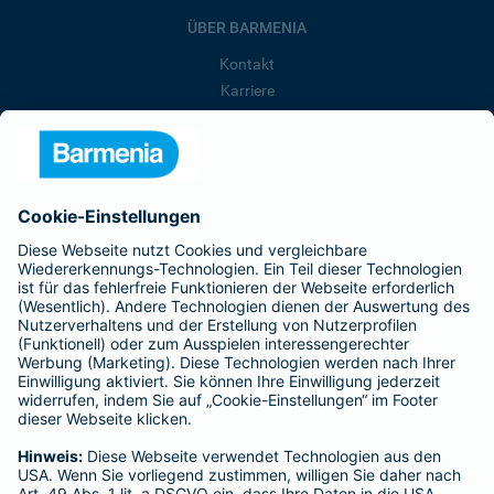
ÜBER BARMENIA
Kontakt
Karriere
Presse
Unternehmen
Anfahrt
Affiliate-Partner werden
Barmenia ist Teil der BarmeniaGothaer
BELIEBTE SEITEN
Kranken-Zusatzversicherung
Tierversicherungen
Haftpflichtversicherung
Hausratversicherung
SERVICE
Adresse ändern