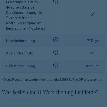
Erstattung bis zum
4-fachen
Satz der
Gebührenordnung für
nicht e
Tierärzte für die
Notfallversorgung im
tierärztlichen Notdienst
Nachbehandlung
7 Tage
enthal
Auslandsschutz
Selbstbeteiligung
möglich
*Diese Positionen werden nicht auf die 2.500 EUR je OP angerechnet.
Was kostet eine OP-Versicherung für Pferde?