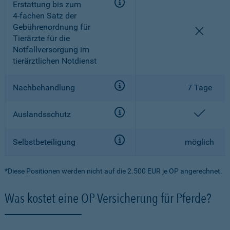
Erstattung bis zum
4-fachen
Satz der
Gebührenordnung für
nicht e
Tierärzte für die
Notfallversorgung im
tierärztlichen Notdienst
Nachbehandlung
7 Tage
enthal
Auslandsschutz
Selbstbeteiligung
möglich
*Diese Positionen werden nicht auf die 2.500 EUR je OP angerechnet.
Was kostet eine OP-Versicherung für Pferde?