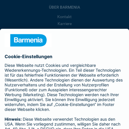
ÜBER BARMENIA
Kontakt
Karriere
Presse
Unternehmen
Anfahrt
Affiliate-Partner werden
Barmenia ist Teil der BarmeniaGothaer
BELIEBTE SEITEN
Kranken-Zusatzversicherung
Tierversicherungen
Haftpflichtversicherung
Hausratversicherung
SERVICE
Adresse ändern