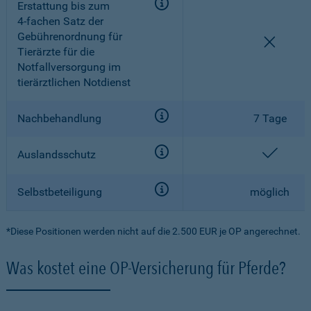
Erstattung bis zum
4-fachen
Satz der
Gebührenordnung für
nicht e
Tierärzte für die
Notfallversorgung im
tierärztlichen Notdienst
Nachbehandlung
7 Tage
enthal
Auslandsschutz
Selbstbeteiligung
möglich
*Diese Positionen werden nicht auf die 2.500 EUR je OP angerechnet.
Was kostet eine OP-Versicherung für Pferde?