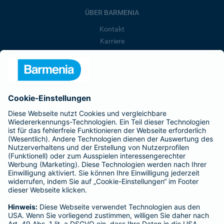
ÜBER BARMENIA
Kontakt
Karriere
Presse
Unternehmen
Anfahrt
Affiliate-Partner werden
Barmenia ist Teil der BarmeniaGothaer
BELIEBTE SEITEN
Kranken-Zusatzversicherung
Tierversicherungen
Haftpflichtversicherung
Hausratversicherung
SERVICE
Adresse ändern