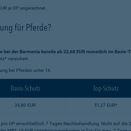
EUR je OP angerechnet.
rung für Pferde?
ie bei der Barmenia bereits ab 22,68 EUR monatlich im Basis-T
z* versichert.
gung bei Pferden unter 16.
Basis-Schutz
Top-Schutz
35,80 EUR
51,27 EUR*
R pro OP einschließlich 7 Tagen Nachbehandlung. Nicht auf die 
der MRT, 15 EUR Unterbringungskosten je Tag für max. 7 Tage u