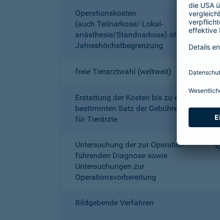
Operationskosten
(auch Teilnarkose/ Lokal­
anästhesie/Standnarkose) ohne
Jahreshöchstbe­grenzung
freie Tierarztwahl (weltweit)
Erstattung der Kosten bis zu einem
bestimmten Satz der Gebührenordnung
für Tierärzte
Untersuchung der zur Operation
führenden Diagnose sowie
Untersuchungen zur
Operationsvorbereitung
Bildgebende Verfahren