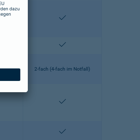
lten
enthalten
lten
enthalten
2-fach (4-fach im Notfall)
lten
enthalten
lten
enthalten