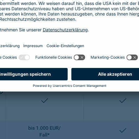
bis 2.500 EUR/
entha
OP
enthalten
entha
2-fach
2-fach
enthalten
entha
bis 1.000 EUR/
entha
Fall*