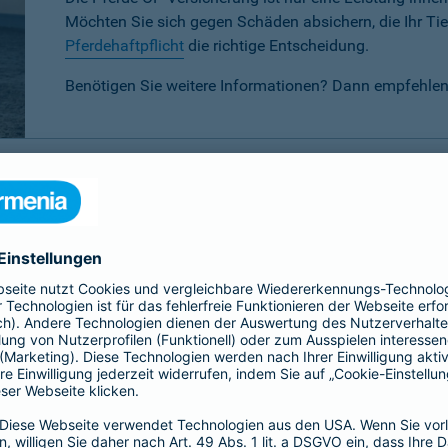
Möchten Sie sich gegen Schäden absichern, die Ihr Tier
Pferdehaftpflicht
die richtige Entscheidung.
Benötigen Sie weitere Informationen? Dann empfehlen
P-Versicherung im Vergleich
 verschiedenen Tarifen für Ihr Pferd wählen:
Basis-, Top- oder 
eis-Leistungsverhältnis.
Basis
Top
Alle
Alle