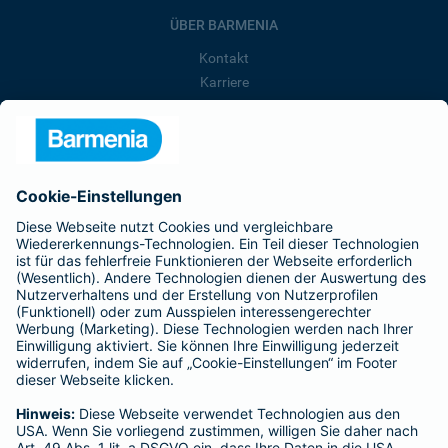
ÜBER BARMENIA
Kontakt
Karriere
Presse
Unternehmen
Anfahrt
Affiliate-Partner werden
Barmenia ist Teil der BarmeniaGothaer
BELIEBTE SEITEN
Kranken-Zusatzversicherung
Tierversicherungen
Haftpflichtversicherung
Hausratversicherung
SERVICE
Adresse ändern