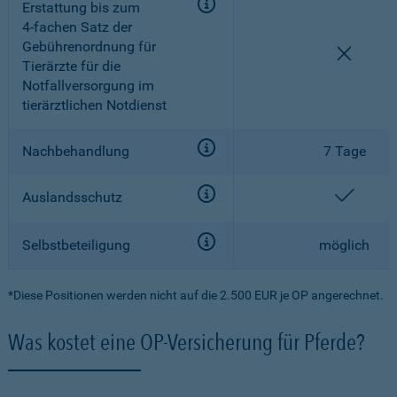
Erstattung bis zum
4-fachen
Satz der
Gebührenordnung für
nicht e
Tierärzte für die
Notfallversorgung im
tierärztlichen Notdienst
Nachbehandlung
7 Tage
enthal
Auslandsschutz
Selbstbeteiligung
möglich
*Diese Positionen werden nicht auf die 2.500 EUR je OP angerechnet.
Was kostet eine OP-Versicherung für Pferde?