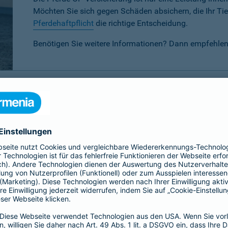
Möchten Sie sich gegen Schäden absichern, die Ihr Tier
Pferdehaftpflicht
die richtige Entscheidung.
Benötigen Sie weitere Informationen? Dann empfehlen
P-Versicherung im Vergleich
 verschiedenen Tarifen für Ihr Pferd wählen:
Basis-, Top- oder 
eis-Leistungsverhältnis.
Basis
Top
Alle
Alle