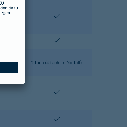
lten
enthalten
lten
enthalten
2-fach (4-fach im Notfall)
lten
enthalten
lten
enthalten