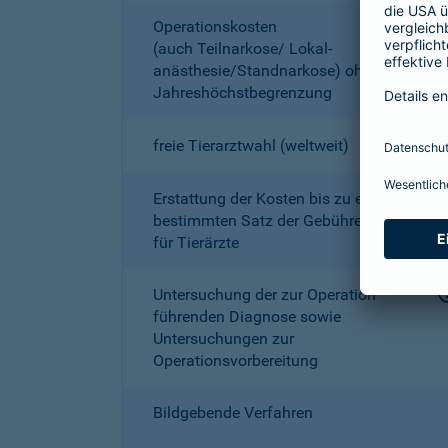
Operationskosten
(auch Teilnarkose/ Lokal­
anästhesie/Standnarkose) ohne
Jahreshöchstbe­grenzung
freie Tierarztwahl (weltweit)
Erstattung der Kosten bis zu einem
bestimmten Satz der Gebührenordnung
für Tierärzte
Untersuchung der zur Operation
führenden Diagnose sowie
Untersuchungen zur
Operationsvorbereitung
Bildgebende Verfahren