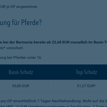
EUR je OP angerechnet.
rung für Pferde?
ie bei der Barmenia bereits ab 22,68 EUR monatlich im Basis-T
z* versichert.
gung bei Pferden unter 16.
Basis-Schutz
Top-Schutz
35,80 EUR
51,27 EUR*
R pro OP einschließlich 7 Tagen Nachbehandlung. Nicht auf die 
der MRT, 15 EUR Unterbringungskosten je Tag für max. 7 Tage u