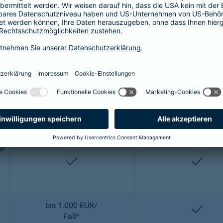
bis 2.500 EUR/
entha
OP
enthalten
entha
2-fach
2-fach
enthalten
entha
bis 1.000 EUR/
entha
Fall*