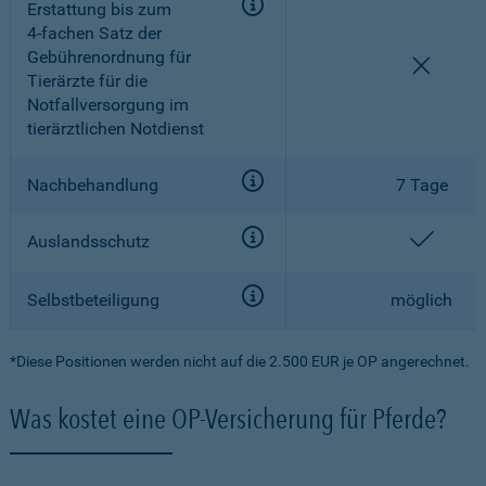
Erstattung bis zum
4-fachen
Satz der
Gebührenordnung für
nicht e
Tierärzte für die
Notfallversorgung im
tierärztlichen Notdienst
Nachbehandlung
7 Tage
enthal
Auslandsschutz
Selbstbeteiligung
möglich
*Diese Positionen werden nicht auf die 2.500 EUR je OP angerechnet.
Was kostet eine OP-Versicherung für Pferde?