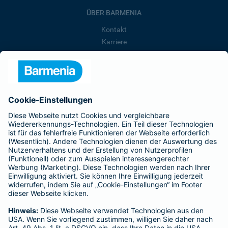
ÜBER BARMENIA
Kontakt
Karriere
Presse
Unternehmen
Anfahrt
Affiliate-Partner werden
Barmenia ist Teil der BarmeniaGothaer
BELIEBTE SEITEN
Kranken-Zusatzversicherung
Tierversicherungen
Haftpflichtversicherung
Hausratversicherung
SERVICE
Adresse ändern