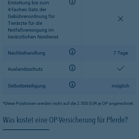
Erstattung bis zum
4-fachen
Satz der
Gebührenordnung für
nicht e
Tierärzte für die
Notfallversorgung im
tierärztlichen Notdienst
Nachbehandlung
7 Tage
enthal
Auslandsschutz
Selbstbeteiligung
möglich
*Diese Positionen werden nicht auf die 2.500 EUR je OP angerechnet.
Was kostet eine OP-Versicherung für Pferde?