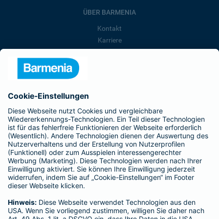
ÜBER BARMENIA
Kontakt
Karriere
Presse
Unternehmen
Anfahrt
Affiliate-Partner werden
Barmenia ist Teil der BarmeniaGothaer
BELIEBTE SEITEN
Kranken-Zusatzversicherung
Tierversicherungen
Haftpflichtversicherung
Hausratversicherung
SERVICE
Adresse ändern