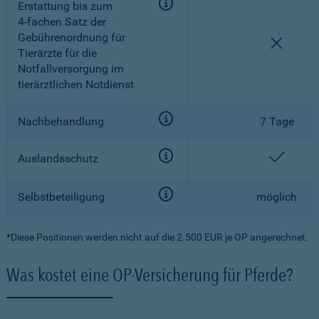
Erstattung bis zum
4-fachen
Satz der
Gebührenordnung für
nicht e
Tierärzte für die
Notfallversorgung im
tierärztlichen Notdienst
Nachbehandlung
7 Tage
enthal
Auslandsschutz
Selbstbeteiligung
möglich
*Diese Positionen werden nicht auf die 2.500 EUR je OP angerechnet.
Was kostet eine OP-Versicherung für Pferde?