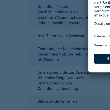
Operationskosten
(auch Teilnarkose/ Lokal­
anästhesie/Standnarkose) ohne
Jahreshöchstbe­grenzung
freie Tierarztwahl (weltweit)
Erstattung der Kosten bis zu einem
bestimmten Satz der Gebührenordnung
für Tierärzte
Untersuchung der zur Operation
führenden Diagnose sowie
Untersuchungen zur
Operationsvorbereitung
Bildgebende Verfahren