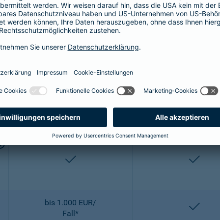
bis 2.500 EUR/
entha
OP
enthalten
entha
2-fach
2-fach
enthalten
entha
bis 1.000 EUR/
entha
Fall*