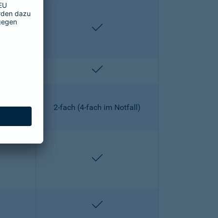
lten
enthalten
lten
enthalten
2-fach (4-fach im Notfall)
lten
enthalten
lten
enthalten