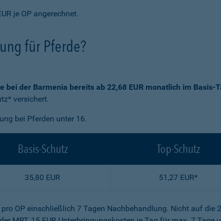
EUR je OP angerechnet.
rung für Pferde?
ie bei der Barmenia bereits ab 22,68 EUR monatlich im Basis-T
z* versichert.
gung bei Pferden unter 16.
Basis-Schutz
Top-Schutz
35,80 EUR
51,27 EUR*
R pro OP einschließlich 7 Tagen Nachbehandlung. Nicht auf die 
der MRT, 15 EUR Unterbringungskosten je Tag für max. 7 Tage u