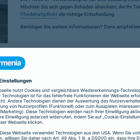
Möchten Sie sich gegen Schäden absichern, die Ihr Tier
Pferdehaftpflicht
die richtige Entscheidung.
Benötigen Sie weitere Informationen? Dann empfehlen
P-Versicherung im Vergleich
 verschiedenen Tarifen für Ihr Pferd wählen:
Basis-, Top- oder 
eis-Leistungsverhältnis.
Basis
Top
Alle
Alle