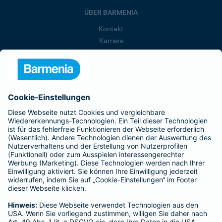
ÜBER BARMENIA
Kontakt
Karriere
Presse
Unternehmen
Anfahrt
Affiliate-Partner werden
Barmenia ist Teil der BarmeniaGothaer
BELIEBTE SEITEN
Kranken-Zusatzversicherung
Tierversicherungen
Haftpflichtversicherung
Hausratversicherung
SERVICE
Adresse ändern