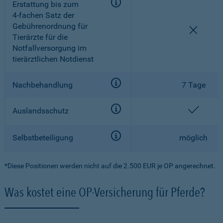
Erstattung bis zum
4-fachen
Satz der
Gebührenordnung für
nicht e
Tierärzte für die
Notfallversorgung im
tierärztlichen Notdienst
Nachbehandlung
7 Tage
enthal
Auslandsschutz
Selbstbeteiligung
möglich
*Diese Positionen werden nicht auf die 2.500 EUR je OP angerechnet.
Was kostet eine OP-Versicherung für Pferde?