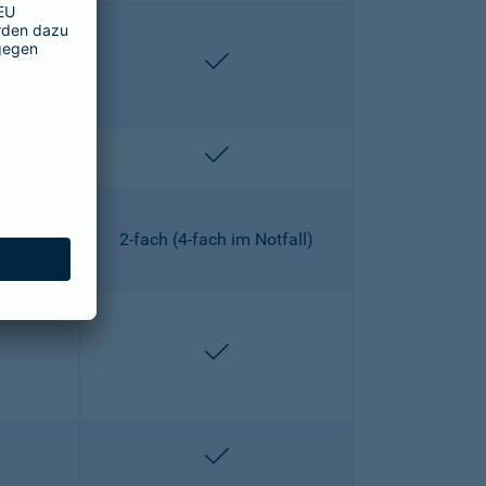
lten
enthalten
lten
enthalten
2-fach (4-fach im Notfall)
lten
enthalten
lten
enthalten