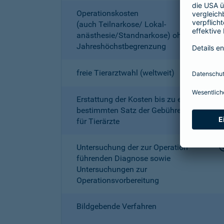
Operationskosten
(auch Teilnarkose/ Lokal­
anästhesie/Standnarkose) ohne
Jahreshöchstbe­grenzung
freie Tierarztwahl (weltweit)
Erstattung der Kosten bis zu einem
bestimmten Satz der Gebührenordnung
für Tierärzte
Untersuchung der zur Operation
führenden Diagnose sowie
Untersuchungen zur
Operationsvorbereitung
Bildgebende Verfahren