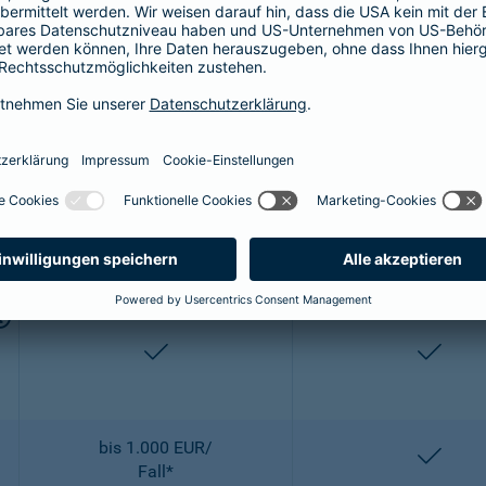
bis 2.500 EUR/
entha
OP
enthalten
entha
2-fach
2-fach
enthalten
entha
bis 1.000 EUR/
entha
Fall*