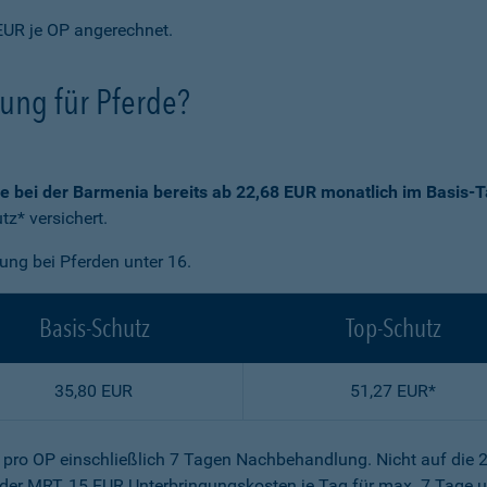
EUR je OP angerechnet.
rung für Pferde?
ie bei der Barmenia bereits ab 22,68 EUR monatlich im Basis-T
z* versichert.
gung bei Pferden unter 16.
Basis-Schutz
Top-Schutz
35,80 EUR
51,27 EUR*
R pro OP einschließlich 7 Tagen Nachbehandlung. Nicht auf die 
der MRT, 15 EUR Unterbringungskosten je Tag für max. 7 Tage u