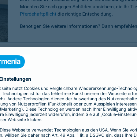
Möchten Sie sich gegen Schäden absichern, die Ihr Tier
Pferdehaftpflicht
die richtige Entscheidung.
Benötigen Sie weitere Informationen? Dann empfehlen
P-Versicherung im Vergleich
 verschiedenen Tarifen für Ihr Pferd wählen:
Basis-, Top- oder 
eis-Leistungsverhältnis.
Basis
Top
Alle
Alle