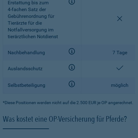
Erstattung bis zum
4-fachen
Satz der
Gebührenordnung für
nicht e
Tierärzte für die
Notfallversorgung im
tierärztlichen Notdienst
Nachbehandlung
7 Tage
enthal
Auslandsschutz
Selbstbeteiligung
möglich
*Diese Positionen werden nicht auf die 2.500 EUR je OP angerechnet.
Was kostet eine OP-Versicherung für Pferde?