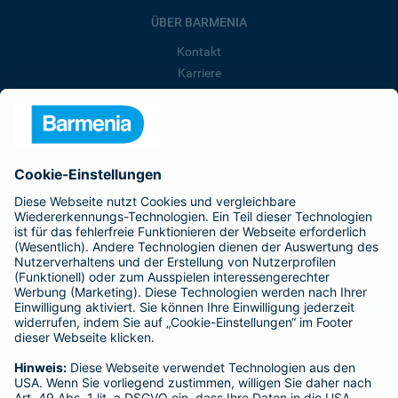
ÜBER BARMENIA
Kontakt
Karriere
Presse
Unternehmen
Anfahrt
Affiliate-Partner werden
Barmenia ist Teil der BarmeniaGothaer
BELIEBTE SEITEN
Kranken-Zusatzversicherung
Tierversicherungen
Haftpflichtversicherung
Hausratversicherung
SERVICE
Adresse ändern