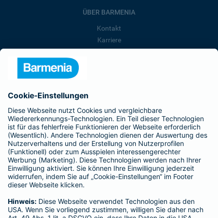
ÜBER BARMENIA
Kontakt
Karriere
Presse
Unternehmen
Anfahrt
Affiliate-Partner werden
Barmenia ist Teil der BarmeniaGothaer
BELIEBTE SEITEN
Kranken-Zusatzversicherung
Tierversicherungen
Haftpflichtversicherung
Hausratversicherung
SERVICE
Adresse ändern