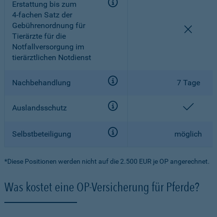
Erstattung bis zum
4-fachen
Satz der
Gebührenordnung für
nicht e
Tierärzte für die
Notfallversorgung im
tierärztlichen Notdienst
Nachbehandlung
7 Tage
enthal
Auslandsschutz
Selbstbeteiligung
möglich
*Diese Positionen werden nicht auf die 2.500 EUR je OP angerechnet.
Was kostet eine OP-Versicherung für Pferde?