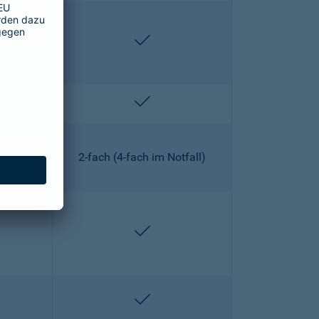
lten
enthalten
lten
enthalten
2-fach (4-fach im Notfall)
lten
enthalten
lten
enthalten