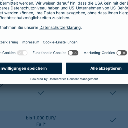
bis 2.500 EUR/
entha
OP
enthalten
entha
2-fach
2-fach
enthalten
entha
bis 1.000 EUR/
entha
Fall*