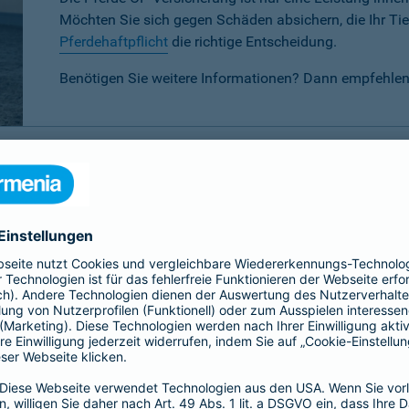
Möchten Sie sich gegen Schäden absichern, die Ihr Tier
Pferdehaftpflicht
die richtige Entscheidung.
Benötigen Sie weitere Informationen? Dann empfehlen
P-Versicherung im Vergleich
 verschiedenen Tarifen für Ihr Pferd wählen:
Basis-, Top- oder 
eis-Leistungsverhältnis.
Basis
Top
Alle
Alle