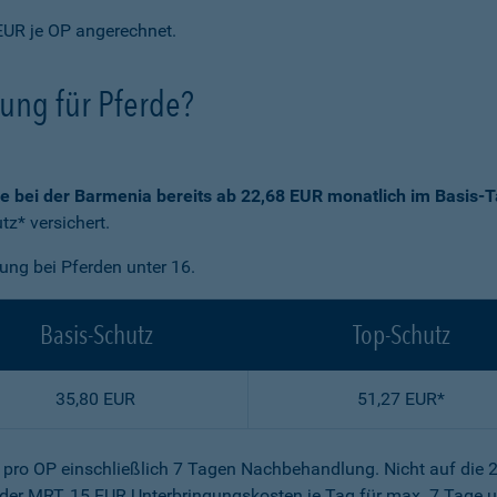
EUR je OP angerechnet.
rung für Pferde?
ie bei der Barmenia bereits ab 22,68 EUR monatlich im Basis-T
z* versichert.
gung bei Pferden unter 16.
Basis-Schutz
Top-Schutz
35,80 EUR
51,27 EUR*
R pro OP einschließlich 7 Tagen Nachbehandlung. Nicht auf die 
der MRT, 15 EUR Unterbringungskosten je Tag für max. 7 Tage u