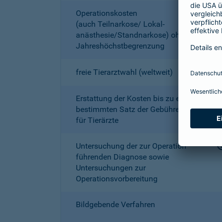
Operationskosten
(auch Teilnarkose/ Lokal­
anästhesie/Standnarkose) ohne
Jahreshöchstbe­grenzung
freie Tierarztwahl (weltweit)
Erstattung der Kosten bis zu einem
bestimmten Satz der Gebührenordnung
für Tierärzte
Untersuchung der zur Operation
führenden Diagnose sowie
Untersuchungen zur
Operationsvorbereitung
Bildgebende Verfahren