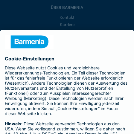
ÜBER BARMENIA
Kontakt
Karriere
Presse
Unternehmen
Anfahrt
Affiliate-Partner werden
Barmenia ist Teil der BarmeniaGothaer
BELIEBTE SEITEN
Kranken-Zusatzversicherung
Tierversicherungen
Haftpflichtversicherung
Hausratversicherung
SERVICE
Adresse ändern