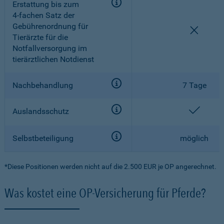
Erstattung bis zum
4-fachen
Satz der
Gebührenordnung für
nicht e
Tierärzte für die
Notfallversorgung im
tierärztlichen Notdienst
Nachbehandlung
7 Tage
enthal
Auslandsschutz
Selbstbeteiligung
möglich
*Diese Positionen werden nicht auf die 2.500 EUR je OP angerechnet.
Was kostet eine OP-Versicherung für Pferde?