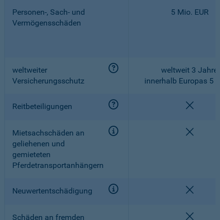
Personen-, Sach- und
5 Mio. EUR
Vermögensschäden
weltweiter
weltweit 3 Jahre,
Versicherungsschutz
innerhalb Europas 5 
nicht e
Reitbeteiligungen
nicht e
Mietsachschäden an
geliehenen und
gemieteten
Pferdetransportanhängern
nicht e
Neuwertentschädigung
nicht e
Schäden an fremden