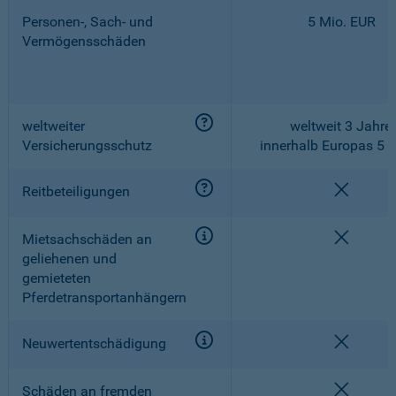
Personen-, Sach- und
5 Mio. EUR
Vermögensschäden
weltweiter
weltweit 3 Jahre,
Versicherungsschutz
innerhalb Europas 5 
nicht e
Reitbeteiligungen
nicht e
Mietsachschäden an
geliehenen und
gemieteten
Pferdetransportanhängern
nicht e
Neuwertentschädigung
nicht e
Schäden an fremden