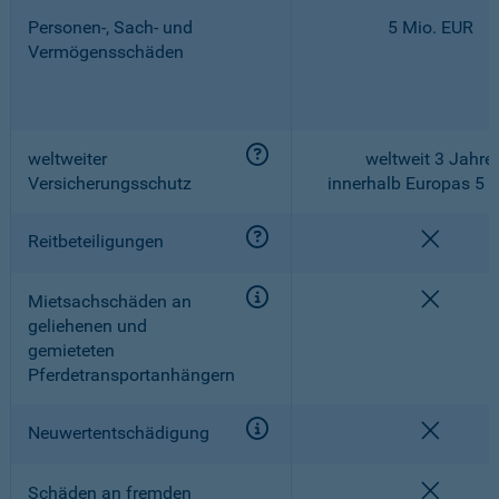
Personen-, Sach- und
5 Mio. EUR
Vermögensschäden
weltweiter
weltweit 3 Jahre,
Versicherungsschutz
innerhalb Europas 5 
nicht e
Reitbeteiligungen
nicht e
Mietsachschäden an
geliehenen und
gemieteten
Pferdetransportanhängern
nicht e
Neuwertentschädigung
nicht e
Schäden an fremden