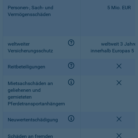
Personen-, Sach- und
5 Mio. EUR
Vermögensschäden
weltweiter
weltweit 3 Jahre,
Versicherungsschutz
innerhalb Europas 5 
nicht e
Reitbeteiligungen
nicht e
Mietsachschäden an
geliehenen und
gemieteten
Pferdetransportanhängern
nicht e
Neuwertentschädigung
nicht e
Schäden an fremden