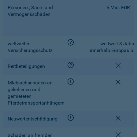
Personen-, Sach- und
5 Mio. EUR
Vermögensschäden
weltweiter
weltweit 3 Jahre,
Versicherungsschutz
innerhalb Europas 5 
nicht e
Reitbeteiligungen
nicht e
Mietsachschäden an
geliehenen und
gemieteten
Pferdetransportanhängern
nicht e
Neuwertentschädigung
nicht e
Schäden an fremden