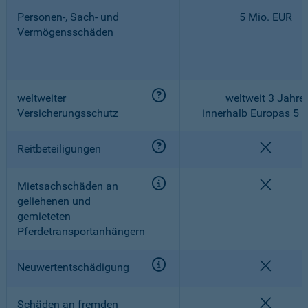
Personen-, Sach- und
5 Mio. EUR
Vermögensschäden
weltweiter
weltweit 3 Jahre,
Versicherungsschutz
innerhalb Europas 5 
nicht e
Reitbeteiligungen
nicht e
Mietsachschäden an
geliehenen und
gemieteten
Pferdetransportanhängern
nicht e
Neuwertentschädigung
nicht e
Schäden an fremden