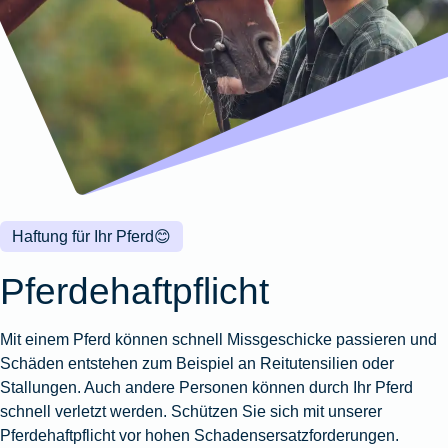
Wohnungsschutzbrief
Kunstversicherung
Montageversicherung
Zur
Zur
Zur
Gruppenunfall für
Gewässerschadenhaftpflicht
Reisehaftpflichtversicherung
Zur
Produktübersicht
Produktübersicht
Produktübersicht
Betriebe
Ausstellungsversicherung
Zur
Produktübersicht
Zur
Produktübersicht
Reiserücktrittsversicherung
Zur
Produktübersicht
Gruppenunfall für
Valorenversicherung
Produktübersicht
Vereine
Zur
Oldtimersammlungsversicherung
Produktübersicht
Zur
Produktübersicht
Haftung für Ihr Pferd
😊
Zur
Produktübersicht
Pferdehaftpflicht
Mit einem Pferd können schnell Missgeschicke passieren und
Schäden entstehen zum Beispiel an Reitutensilien oder
Stallungen. Auch andere Personen können durch Ihr Pferd
schnell verletzt werden. Schützen Sie sich mit unserer
Pferdehaftpflicht vor hohen Schadensersatzforderungen.