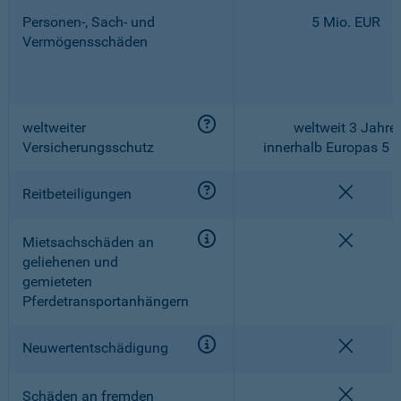
Personen-, Sach- und
5 Mio. EUR
Vermögensschäden
weltweiter
weltweit 3 Jahre,
Versicherungsschutz
innerhalb Europas 5 
nicht e
Reitbeteiligungen
nicht e
Mietsachschäden an
geliehenen und
gemieteten
Pferdetransportanhängern
nicht e
Neuwertentschädigung
nicht e
Schäden an fremden