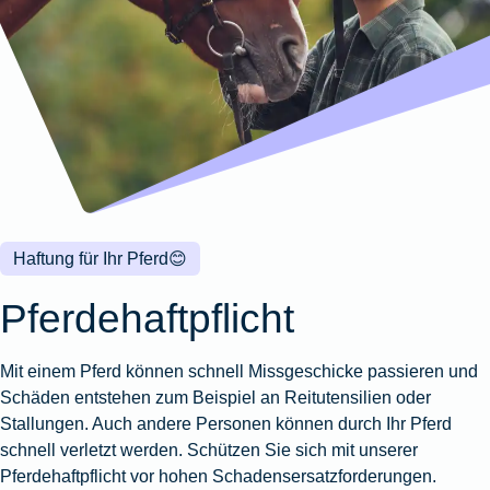
Wohnungsschutzbrief
Kunstversicherung
Montageversicherung
Zur
Zur
Zur
Gruppenunfall für
Gewässerschadenhaftpflicht
Reisehaftpflichtversicherung
Zur
Produktübersicht
Produktübersicht
Produktübersicht
Betriebe
Ausstellungsversicherung
Zur
Produktübersicht
Zur
Produktübersicht
Reiserücktrittsversicherung
Zur
Produktübersicht
Gruppenunfall für
Valorenversicherung
Produktübersicht
Vereine
Zur
Oldtimersammlungsversicherung
Produktübersicht
Zur
Produktübersicht
Haftung für Ihr Pferd
😊
Zur
Produktübersicht
Pferdehaftpflicht
Mit einem Pferd können schnell Missgeschicke passieren und
Schäden entstehen zum Beispiel an Reitutensilien oder
Stallungen. Auch andere Personen können durch Ihr Pferd
schnell verletzt werden. Schützen Sie sich mit unserer
Pferdehaftpflicht vor hohen Schadensersatzforderungen.