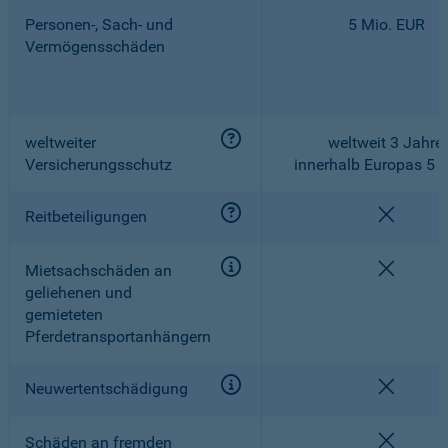
Personen-, Sach- und
5 Mio. EUR
Vermögensschäden
weltweiter
weltweit 3 Jahre,
Versicherungsschutz
innerhalb Europas 5 
nicht e
Reitbeteiligungen
nicht e
Mietsachschäden an
geliehenen und
gemieteten
Pferdetransportanhängern
nicht e
Neuwertentschädigung
nicht e
Schäden an fremden