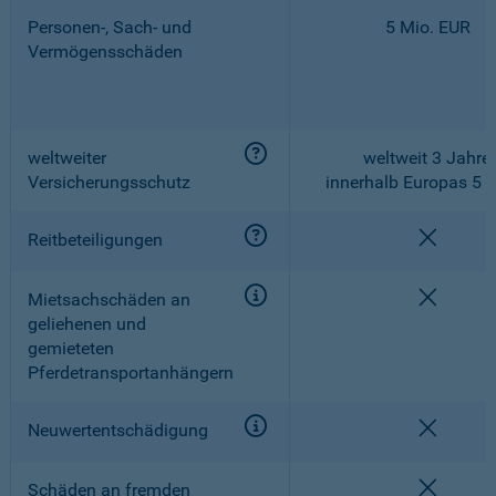
Personen-, Sach- und
5 Mio. EUR
Vermögensschäden
weltweiter
weltweit 3 Jahre,
Versicherungsschutz
innerhalb Europas 5 
nicht e
Reitbeteiligungen
nicht e
Mietsachschäden an
geliehenen und
gemieteten
Pferdetransportanhängern
nicht e
Neuwertentschädigung
nicht e
Schäden an fremden