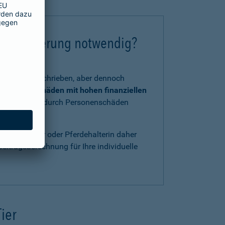
chtversicherung notwendig?
tzlich vorgeschrieben, aber dennoch
 und Kraft
Schäden mit hohen finanziellen
, verursacht durch Personenschäden
ls Pferdehalter oder Pferdehalterin daher
eitragsberechnung für Ihre individuelle
Tier