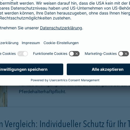
Für welche Pferde ist eine Haftpfli
Zwar ist eine Pferdehaftpflichtversicherung nicht gese
äußerst sinnvoll. Pferde können aufgrund Ihrer Statur
Konsequenzen
verursachen. Schadenersatzansprüche
können sogar in
Millionenhöhe
anfallen.
Eine Haftpflichtversicherung für Ihr Pferd ist für Sie a
nahezu unumgänglich. Wir helfen Ihnen gerne bei der B
Pferdehalterhaftpflicht.
m Vergleich: Individueller Schutz für Ihr 