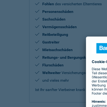
Fohlen
des versicherten Elterntieres
Personenschäden
Sachschäden
Vermögensschäden
Reitbeteiligung
Gastreiter
Mietsachschäden
Rettungs- und Bergungskosten
Flurschäden
Weltweiter
Versicherungsschutz
und vieles mehr
Ist Ihr sanfter Vierbeiner krank oder benö