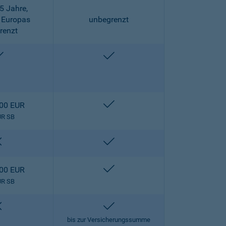
5 Jahre,
 Europas
unbegrenzt
renzt
enthalten
enthalten
enthalten
000 EUR
UR SB
nicht enthalten
enthalten
enthalten
000 EUR
UR SB
nicht enthalten
enthalten
bis zur Versicherungssumme