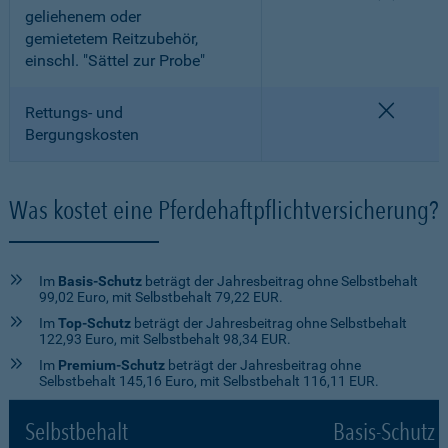
geliehenem oder
gemietetem Reitzubehör,
einschl. "Sättel zur Probe"
nicht e
Rettungs- und
Bergungskosten
Was kostet eine Pferdehaftpflichtversicherung?
Im
Basis-Schutz
beträgt der Jahresbeitrag ohne Selbstbehalt
99,02 Euro, mit Selbstbehalt 79,22 EUR.
Im
Top-Schutz
beträgt der Jahresbeitrag ohne Selbstbehalt
122,93 Euro, mit Selbstbehalt 98,34 EUR.
Im
Premium-Schutz
beträgt der Jahresbeitrag ohne
Selbstbehalt 145,16 Euro, mit Selbstbehalt 116,11 EUR.
Selbstbehalt
Basis-Schutz