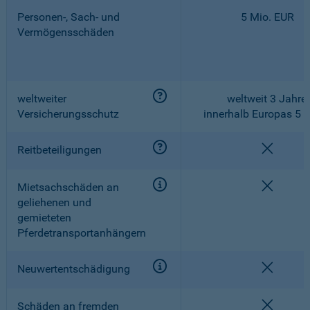
Personen-, Sach- und
5 Mio. EUR
Vermögensschäden
weltweiter
weltweit 3 Jahre,
Versicherungsschutz
innerhalb Europas 5 
nicht e
Reitbeteiligungen
nicht e
Mietsachschäden an
geliehenen und
gemieteten
Pferdetransportanhängern
nicht e
Neuwertentschädigung
nicht e
Schäden an fremden