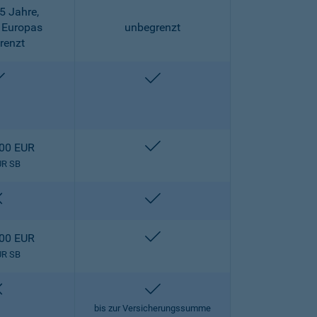
5 Jahre,
 Europas
unbegrenzt
renzt
enthalten
enthalten
enthalten
000 EUR
UR SB
nicht enthalten
enthalten
enthalten
000 EUR
UR SB
nicht enthalten
enthalten
bis zur Versicherungssumme