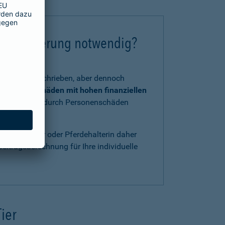
chtversicherung notwendig?
tzlich vorgeschrieben, aber dennoch
 und Kraft
Schäden mit hohen finanziellen
, verursacht durch Personenschäden
ls Pferdehalter oder Pferdehalterin daher
eitragsberechnung für Ihre individuelle
Tier