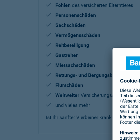
Fohlen
des versicherten Elterntieres
Personenschäden
Sachschäden
Vermögensschäden
Reitbeteiligung
Gastreiter
Mietsachschäden
Rettungs- und Bergungskosten
Flurschäden
Weltweiter
Versicherungsschutz
und vieles mehr
Ist Ihr sanfter Vierbeiner krank oder benö