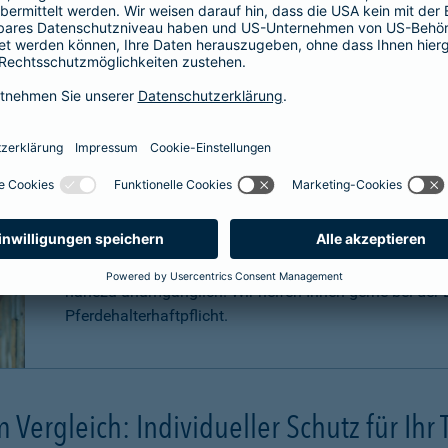
Für welche Pferde ist eine Haftpfli
Zwar ist eine Pferdehaftpflichtversicherung nicht gese
äußerst sinnvoll. Pferde können aufgrund Ihrer Statur
Konsequenzen
verursachen. Schadenersatzansprüche
können sogar in
Millionenhöhe
anfallen.
Eine Haftpflichtversicherung für Ihr Pferd ist für Sie a
nahezu unumgänglich. Wir helfen Ihnen gerne bei der B
Pferdehalterhaftpflicht.
m Vergleich: Individueller Schutz für Ihr 