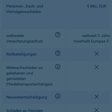
Personen-, Sach- und
5 Mio. EUR
Vermögensschäden
weltweiter
weltweit 3 Jahre,
Versicherungsschutz
innerhalb Europas 5 
nicht e
Reitbeteiligungen
nicht e
Mietsachschäden an
geliehenen und
gemieteten
Pferdetransportanhängern
nicht e
Neuwertentschädigung
nicht e
Schäden an fremden