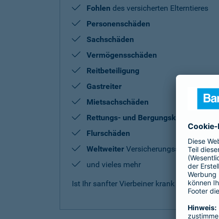
Fohlen
des versicherten Elterntieres
Personenschäden
Sachschäden
Vermögensschäden
Reitbeteiligung
Gastreiter
Mietsachschäden
Rettungs- und Bergungskosten
Flurschäden
Weltweiter
Versicherungsschutz
und vieles mehr
Ist Ihr sanfter Vierbeiner krank oder benö