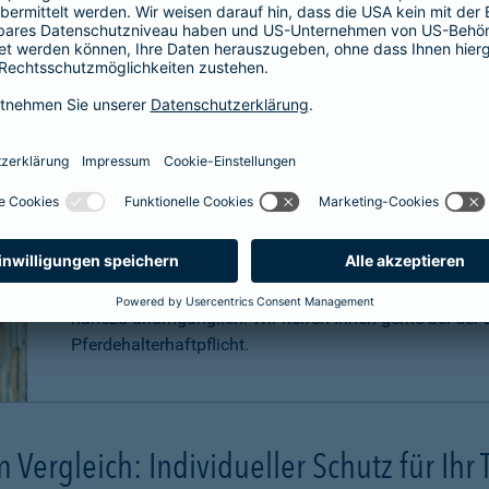
Für welche Pferde ist eine Haftpfli
Zwar ist eine Pferdehaftpflichtversicherung nicht gese
äußerst sinnvoll. Pferde können aufgrund Ihrer Statur
Konsequenzen
verursachen. Schadenersatzansprüche
können sogar in
Millionenhöhe
anfallen.
Eine Haftpflichtversicherung für Ihr Pferd ist für Sie a
nahezu unumgänglich. Wir helfen Ihnen gerne bei der B
Pferdehalterhaftpflicht.
m Vergleich: Individueller Schutz für Ihr 