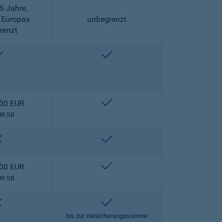
5 Jahre,
 Europas
unbegrenzt
renzt
enthalten
enthalten
enthalten
000 EUR
UR SB
nicht enthalten
enthalten
enthalten
000 EUR
UR SB
nicht enthalten
enthalten
bis zur Versicherungssumme