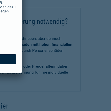
chtversicherung notwendig?
tzlich vorgeschrieben, aber dennoch
 und Kraft
Schäden mit hohen finanziellen
, verursacht durch Personenschäden
ls Pferdehalter oder Pferdehalterin daher
eitragsberechnung für Ihre individuelle
Tier