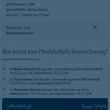
geliehenem oder
gemietetem Reitzubehör,
einschl. "Sättel zur Probe"
nicht e
Rettungs- und
Bergungskosten
Was kostet eine Pferdehaftpflichtversicherung?
Im
Basis-Schutz
beträgt der Jahresbeitrag ohne Selbstbehalt
99,02 Euro, mit Selbstbehalt 79,22 EUR.
Im
Top-Schutz
beträgt der Jahresbeitrag ohne Selbstbehalt
122,93 Euro, mit Selbstbehalt 98,34 EUR.
Im
Premium-Schutz
beträgt der Jahresbeitrag ohne
Selbstbehalt 145,16 Euro, mit Selbstbehalt 116,11 EUR.
Selbstbehalt
Basis-Schutz