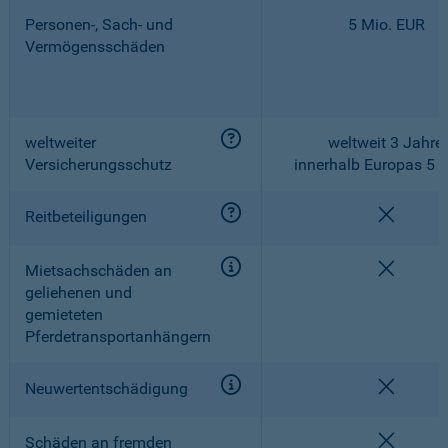
Personen-, Sach- und
5 Mio. EUR
Vermögensschäden
weltweiter
weltweit 3 Jahre,
Versicherungsschutz
innerhalb Europas 5 
nicht e
Reitbeteiligungen
nicht e
Mietsachschäden an
geliehenen und
gemieteten
Pferdetransportanhängern
nicht e
Neuwertentschädigung
nicht e
Schäden an fremden