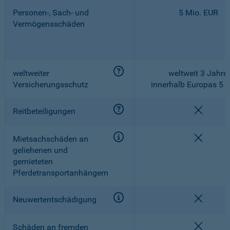
Personen-, Sach- und
5 Mio. EUR
Vermögensschäden
weltweiter
weltweit 3 Jahre,
Versicherungsschutz
innerhalb Europas 5 
nicht e
Reitbeteiligungen
nicht e
Mietsachschäden an
geliehenen und
gemieteten
Pferdetransportanhängern
nicht e
Neuwertentschädigung
nicht e
Schäden an fremden