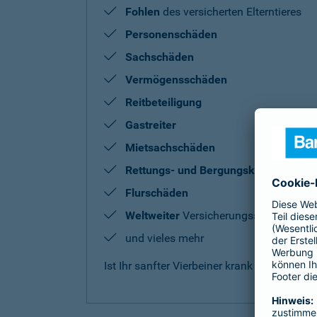
Fohlen
des versicherten Elterntieres
Personenschäden
Sachschäden
Vermögensschäden
Reitbeteiligung
Gastreiter
Mietsachschäden
Rettungs- und Bergungskosten
Flurschäden
Weltweiter
Versicherungsschutz
und vieles mehr
Ist Ihr sanfter Vierbeiner krank oder benö