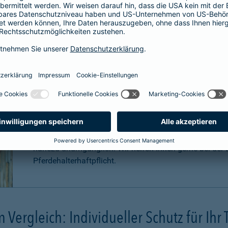
Für welche Pferde ist eine Haftpfli
Zwar ist eine Pferdehaftpflichtversicherung nicht gese
äußerst sinnvoll. Pferde können aufgrund Ihrer Statur
Konsequenzen
verursachen. Schadenersatzansprüche
können sogar in
Millionenhöhe
anfallen.
Eine Haftpflichtversicherung für Ihr Pferd ist für Sie a
nahezu unumgänglich. Wir helfen Ihnen gerne bei der B
Pferdehalterhaftpflicht.
m Vergleich: Individueller Schutz für Ihr 