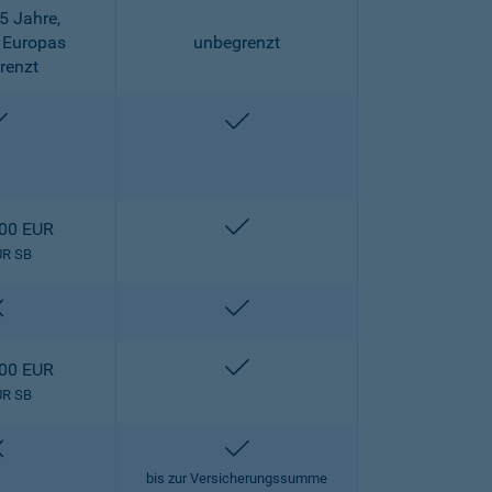
5 Jahre,
 Europas
unbegrenzt
renzt
enthalten
enthalten
enthalten
000 EUR
UR SB
nicht enthalten
enthalten
enthalten
000 EUR
UR SB
nicht enthalten
enthalten
bis zur Versicherungssumme