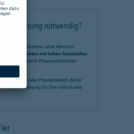
chtversicherung notwendig?
tzlich vorgeschrieben, aber dennoch
 und Kraft
Schäden mit hohen finanziellen
, verursacht durch Personenschäden
ls Pferdehalter oder Pferdehalterin daher
eitragsberechnung für Ihre individuelle
Tier