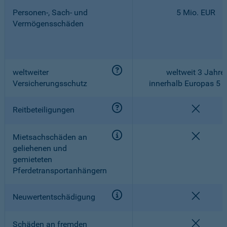
Personen-, Sach- und
5 Mio. EUR
Vermögensschäden
weltweiter
weltweit 3 Jahre,
Versicherungsschutz
innerhalb Europas 5 
nicht e
Reitbeteiligungen
nicht e
Mietsachschäden an
geliehenen und
gemieteten
Pferdetransportanhängern
nicht e
Neuwertentschädigung
nicht e
Schäden an fremden