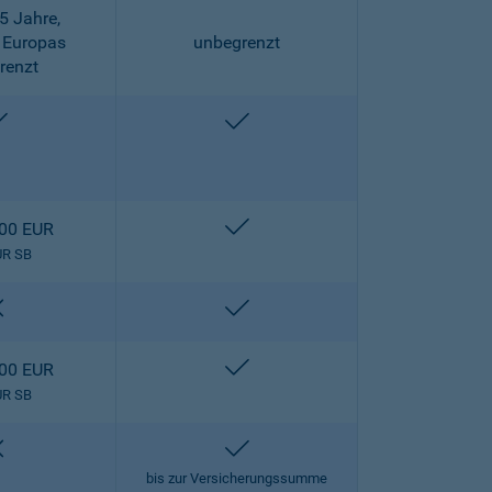
5 Jahre,
 Europas
unbegrenzt
renzt
enthalten
enthalten
enthalten
000 EUR
UR SB
nicht enthalten
enthalten
enthalten
000 EUR
UR SB
nicht enthalten
enthalten
bis zur Versicherungssumme