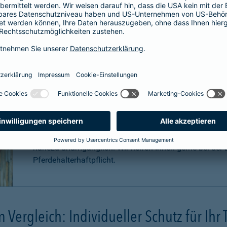
Für welche Pferde ist eine Haftpfli
Zwar ist eine Pferdehaftpflichtversicherung nicht gese
äußerst sinnvoll. Pferde können aufgrund Ihrer Statur
Konsequenzen
verursachen. Schadenersatzansprüche
können sogar in
Millionenhöhe
anfallen.
Eine Haftpflichtversicherung für Ihr Pferd ist für Sie a
nahezu unumgänglich. Wir helfen Ihnen gerne bei der B
Pferdehalterhaftpflicht.
m Vergleich: Individueller Schutz für Ihr 