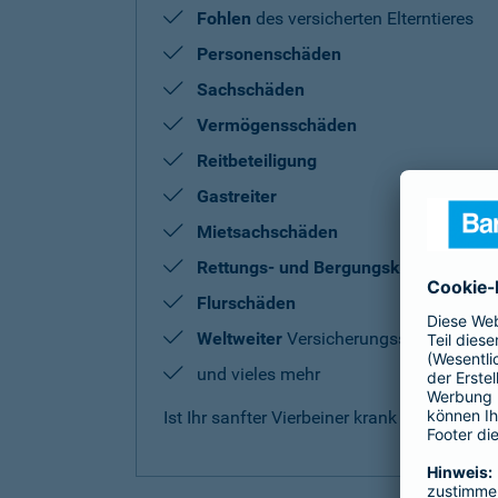
Fohlen
des versicherten Elterntieres
Personenschäden
Sachschäden
Vermögensschäden
Reitbeteiligung
Gastreiter
Mietsachschäden
Rettungs- und Bergungskosten
Flurschäden
Weltweiter
Versicherungsschutz
und vieles mehr
Ist Ihr sanfter Vierbeiner krank oder benö