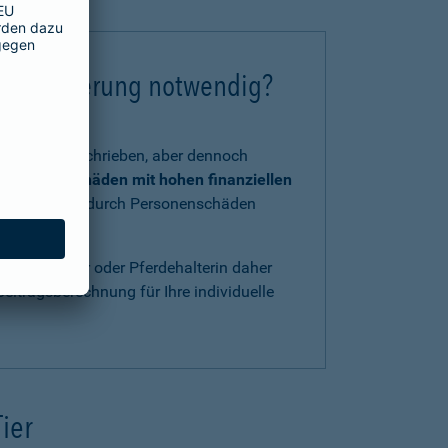
chtversicherung notwendig?
tzlich vorgeschrieben, aber dennoch
 und Kraft
Schäden mit hohen finanziellen
, verursacht durch Personenschäden
ls Pferdehalter oder Pferdehalterin daher
eitragsberechnung für Ihre individuelle
Tier